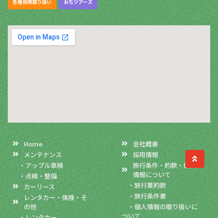
各種保険取り扱い
おちツアーズ
Home
会社概要
メンテナンス
採用情報
・アップル車検
旅行条件・約款・個人
情報について
・点検・整備
・旅行業約款
カーリース
・旅行条件書
レンタカー・保険・そ
の他
・個人情報の取り扱いに
ついて
・レンタカー