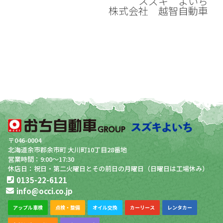
スズキ よいち
株式会社 越智自動車
〒046-0004
北海道余市郡余市町 大川町10丁目28番地
営業時間：9:00～17:30
休店日：祝日・第二火曜日とその前日の月曜日（日曜日は工場休み）
0135-22-6121
info@occi.co.jp
アップル車検
点検・整備
オイル交換
カーリース
レンタカー